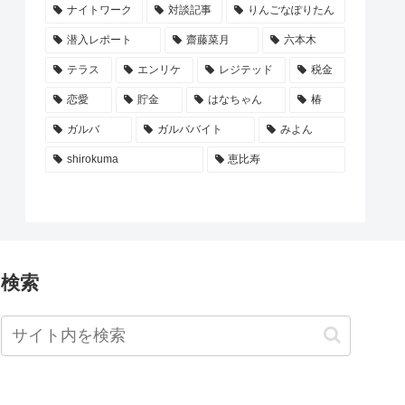
ナイトワーク
対談記事
りんごなぽりたん
潜入レポート
齋藤菜月
六本木
テラス
エンリケ
レジテッド
税金
恋愛
貯金
はなちゃん
椿
ガルバ
ガルババイト
みよん
shirokuma
恵比寿
検索