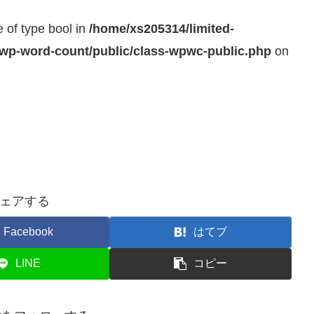
e of type bool in
/home/xs205314/limited-
/wp-word-count/public/class-wpwc-public.php
on
ェアする
Facebook
はてブ
LINE
コピー