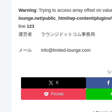
Warning
: Trying to access array offset on valu
lounge.net/public_html/wp-content/plugins
line
123
運営者 ラウンジドットコム事務局
メール info@limited-lounge.com
シ
X
Pocket