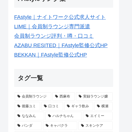
FAstyle｜ナイトワーク公式求人サイト
LIME｜会員制ラウンジ専門派遣
会員制ラウンジ評判・噂・口コミ
AZABU RESITED｜FAstyle監修公式HP
BEKKAN｜FAstyle監修公式HP
タグ一覧
会員制ラウンジ
西麻布
実録ラウンジ嬢
後藤ユミ
口コミ
ギャラ飲み
横瀬
ななみん
ハルナちゃん
エイミー
パンダ
キャバクラ
スキンケア