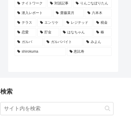
ナイトワーク
対談記事
りんごなぽりたん
潜入レポート
齋藤菜月
六本木
テラス
エンリケ
レジテッド
税金
恋愛
貯金
はなちゃん
椿
ガルバ
ガルババイト
みよん
shirokuma
恵比寿
検索