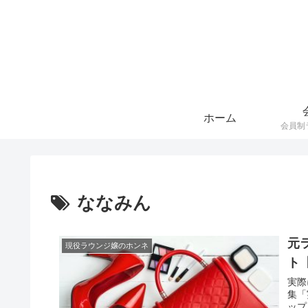
ホーム
ななみん
元
現役ラウンジ嬢のホンネ
ト
実際
集「
ップ