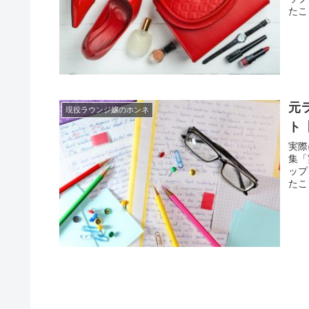
たこ
元
現役ラウンジ嬢のホンネ
ト
実際
集「
ップ
たこ