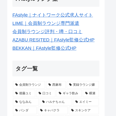
FAstyle｜ナイトワーク公式求人サイト
LIME｜会員制ラウンジ専門派遣
会員制ラウンジ評判・噂・口コミ
AZABU RESITED｜FAstyle監修公式HP
BEKKAN｜FAstyle監修公式HP
タグ一覧
会員制ラウンジ
西麻布
実録ラウンジ嬢
後藤ユミ
口コミ
ギャラ飲み
横瀬
ななみん
ハルナちゃん
エイミー
パンダ
キャバクラ
スキンケア